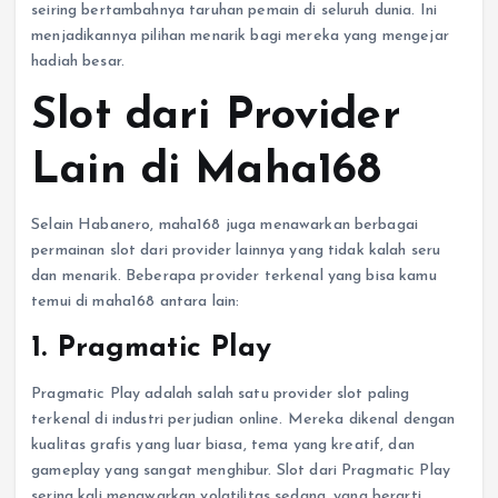
seiring bertambahnya taruhan pemain di seluruh dunia. Ini
menjadikannya pilihan menarik bagi mereka yang mengejar
hadiah besar.
Slot dari Provider
Lain di Maha168
Selain Habanero, maha168 juga menawarkan berbagai
permainan slot dari provider lainnya yang tidak kalah seru
dan menarik. Beberapa provider terkenal yang bisa kamu
temui di maha168 antara lain:
1. Pragmatic Play
Pragmatic Play adalah salah satu provider slot paling
terkenal di industri perjudian online. Mereka dikenal dengan
kualitas grafis yang luar biasa, tema yang kreatif, dan
gameplay yang sangat menghibur. Slot dari Pragmatic Play
sering kali menawarkan volatilitas sedang, yang berarti