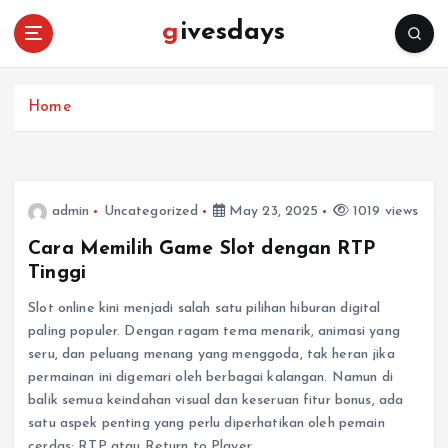
S
givesdays
k
i
p
t
Home
o
c
o
n
admin
Uncategorized
May 23, 2025
1019 views
t
e
Cara Memilih Game Slot dengan RTP
n
Tinggi
t
Slot online kini menjadi salah satu pilihan hiburan digital
paling populer. Dengan ragam tema menarik, animasi yang
seru, dan peluang menang yang menggoda, tak heran jika
permainan ini digemari oleh berbagai kalangan. Namun di
balik semua keindahan visual dan keseruan fitur bonus, ada
satu aspek penting yang perlu diperhatikan oleh pemain
cerdas: RTP atau Return to Player.