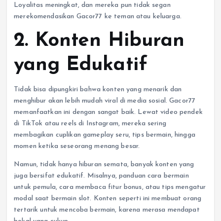
Loyalitas meningkat, dan mereka pun tidak segan
merekomendasikan Gacor77 ke teman atau keluarga.
2. Konten Hiburan
yang Edukatif
Tidak bisa dipungkiri bahwa konten yang menarik dan
menghibur akan lebih mudah viral di media sosial. Gacor77
memanfaatkan ini dengan sangat baik. Lewat video pendek
di TikTok atau reels di Instagram, mereka sering
membagikan cuplikan gameplay seru, tips bermain, hingga
momen ketika seseorang menang besar.
Namun, tidak hanya hiburan semata, banyak konten yang
juga bersifat edukatif. Misalnya, panduan cara bermain
untuk pemula, cara membaca fitur bonus, atau tips mengatur
modal saat bermain slot. Konten seperti ini membuat orang
tertarik untuk mencoba bermain, karena merasa mendapat