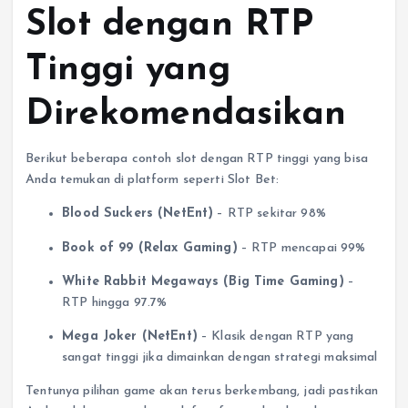
Slot dengan RTP
Tinggi yang
Direkomendasikan
Berikut beberapa contoh slot dengan RTP tinggi yang bisa
Anda temukan di platform seperti Slot Bet:
Blood Suckers (NetEnt)
– RTP sekitar 98%
Book of 99 (Relax Gaming)
– RTP mencapai 99%
White Rabbit Megaways (Big Time Gaming)
–
RTP hingga 97.7%
Mega Joker (NetEnt)
– Klasik dengan RTP yang
sangat tinggi jika dimainkan dengan strategi maksimal
Tentunya pilihan game akan terus berkembang, jadi pastikan