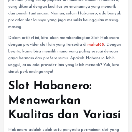
yang dikenal dengan kualitas permainannya yang menarik
dan penuh tantangan. Namun, selain Habanero, ada banyak
provider slot lainnya yang juga memiliki keunggulan masing-
masing.
Dalam artikel ini, kita akan membandingkan Slot Habanero
dengan provider slot lain yang tersedia di
maha168
. Dengan
begitu, kamu bisa memilih mana yang paling sesuai dengan
gaya bermain dan preferensimu. Apakah Habanero lebih
unggul, atau ada provider lain yang lebih menarik? Yuk, kita
simak perbandingannya!
Slot Habanero:
Menawarkan
Kualitas dan Variasi
Habanero adalah salah satu penyedia permainan slot yang