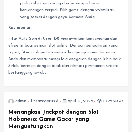
pada seberapa sering dan seberapa besar
kemenangan terjadi. Pilih game dengan volatilitas
yang sesuai dengan gaya bermain Anda.
Kesimpulan
Fitur Auto Spin di
User 138
menawarkan kenyamanan dan
efisiensi bagi pemain slot online.
Dengan pengaturan yang
tepat, fitur ini dapat meningkatkan pengalaman bermain
Anda dan membantu mengelola anggaran dengan lebih baik.
Selalu bermain dengan bijak dan nikmati permainan secara
bertanggung jawab.
admin
Uncategorized
April 17, 2025
1025 views
Menangkan Jackpot dengan Slot
Habanero: Game Gacor yang
Menguntungkan