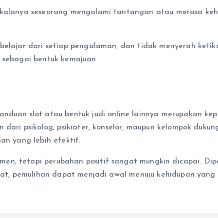
a kalanya seseorang mengalami tantangan atau merasa keh
 belajar dari setiap pengalaman, dan tidak menyerah keti
i sebagai bentuk kemajuan.
anduan slot atau bentuk judi online lainnya merupakan k
an dari psikolog, psikiater, konselor, maupun kelompok du
an yang lebih efektif.
en, tetapi perubahan positif sangat mungkin dicapai. Di
hat, pemulihan dapat menjadi awal menuju kehidupan yang l