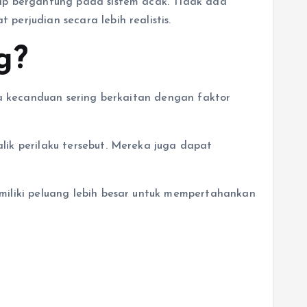
ap bergantung pada sistem acak. Tidak ada
erjudian secara lebih realistis.
g?
na kecanduan sering berkaitan dengan faktor
ik perilaku tersebut. Mereka juga dapat
iliki peluang lebih besar untuk mempertahankan