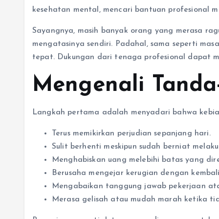
kesehatan mental, mencari bantuan profesional m
Sayangnya, masih banyak orang yang merasa ragu 
mengatasinya sendiri. Padahal, sama seperti mas
tepat. Dukungan dari tenaga profesional dapat 
Mengenali Tanda
Langkah pertama adalah menyadari bahwa kebiasa
Terus memikirkan perjudian sepanjang hari.
Sulit berhenti meskipun sudah berniat melak
Menghabiskan uang melebihi batas yang dir
Berusaha mengejar kerugian dengan kembali
Mengabaikan tanggung jawab pekerjaan ata
Merasa gelisah atau mudah marah ketika tid