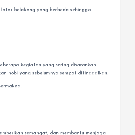
i latar belakang yang berbeda sehingga
Beberapa kegiatan yang sering disarankan
kan hobi yang sebelumnya sempat ditinggalkan.
bermakna.
memberikan semangat, dan membantu menjaga