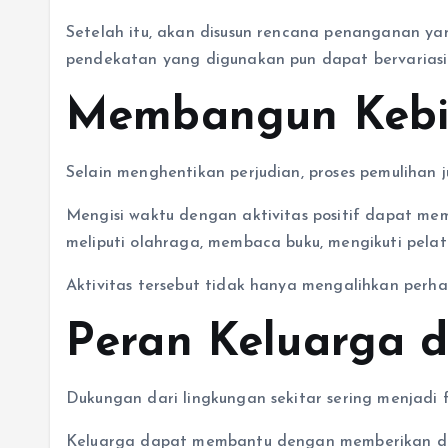
Setelah itu, akan disusun rencana penanganan ya
pendekatan yang digunakan pun dapat bervariasi
Membangun Kebi
Selain menghentikan perjudian, proses pemulihan 
Mengisi waktu dengan aktivitas positif dapat me
meliputi olahraga, membaca buku, mengikuti pel
Aktivitas tersebut tidak hanya mengalihkan perh
Peran Keluarga 
Dukungan dari lingkungan sekitar sering menjadi 
Keluarga dapat membantu dengan memberikan d