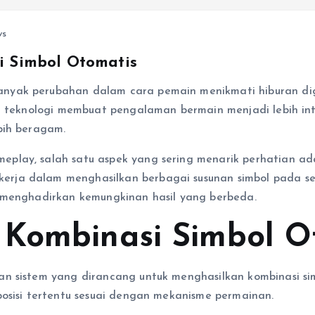
ws
i Simbol Otomatis
yak perubahan dalam cara pemain menikmati hiburan digit
i teknologi membuat pengalaman bermain menjadi lebih int
bih beragam.
eplay, salah satu aspek yang sering menarik perhatian adala
ja dalam menghasilkan berbagai susunan simbol pada seti
 menghadirkan kemungkinan hasil yang berbeda.
 Kombinasi Simbol O
n sistem yang dirancang untuk menghasilkan kombinasi si
osisi tertentu sesuai dengan mekanisme permainan.