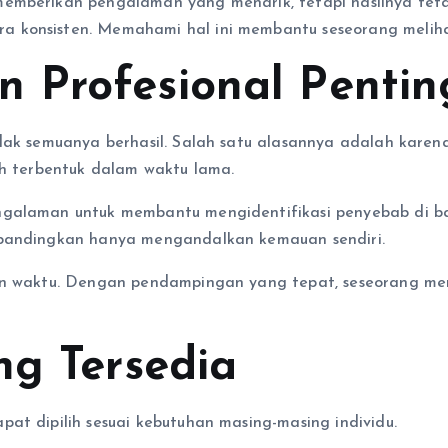
memberikan pengalaman yang menarik, tetapi hasilnya tet
konsisten. Memahami hal ini membantu seseorang melihat p
 Profesional Pentin
idak semuanya berhasil. Salah satu alasannya adalah kare
ah terbentuk dalam waktu lama.
galaman untuk membantu mengidentifikasi penyebab di bal
ibandingkan hanya mengandalkan kemauan sendiri.
an waktu. Dengan pendampingan yang tepat, seseorang mem
ng Tersedia
at dipilih sesuai kebutuhan masing-masing individu.