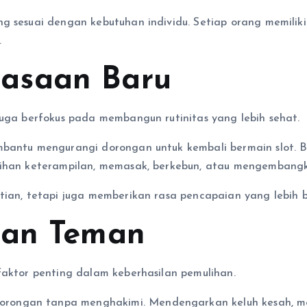
ng sesuai dengan kebutuhan individu. Setiap orang memilik
.
asaan Baru
juga berfokus pada membangun rutinitas yang lebih sehat.
mbantu mengurangi dorongan untuk kembali bermain slot. 
atihan keterampilan, memasak, berkebun, atau mengembang
atian, tetapi juga memberikan rasa pencapaian yang lebih 
dan Teman
faktor penting dalam keberhasilan pemulihan.
orongan tanpa menghakimi. Mendengarkan keluh kesah, 