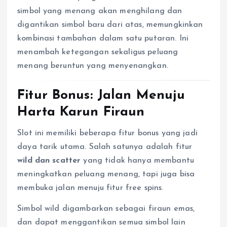
simbol yang menang akan menghilang dan
digantikan simbol baru dari atas, memungkinkan
kombinasi tambahan dalam satu putaran. Ini
menambah ketegangan sekaligus peluang
menang beruntun yang menyenangkan.
Fitur Bonus: Jalan Menuju
Harta Karun Firaun
Slot ini memiliki beberapa fitur bonus yang jadi
daya tarik utama. Salah satunya adalah fitur
wild dan scatter
yang tidak hanya membantu
meningkatkan peluang menang, tapi juga bisa
membuka jalan menuju fitur free spins.
Simbol wild digambarkan sebagai firaun emas,
dan dapat menggantikan semua simbol lain