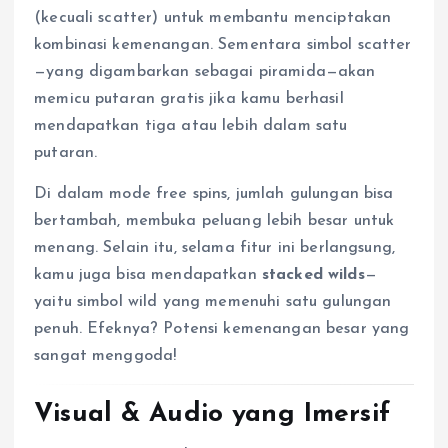
(kecuali scatter) untuk membantu menciptakan
kombinasi kemenangan. Sementara simbol scatter
—yang digambarkan sebagai piramida—akan
memicu putaran gratis jika kamu berhasil
mendapatkan tiga atau lebih dalam satu
putaran.
Di dalam mode free spins, jumlah gulungan bisa
bertambah, membuka peluang lebih besar untuk
menang. Selain itu, selama fitur ini berlangsung,
kamu juga bisa mendapatkan
stacked wilds
—
yaitu simbol wild yang memenuhi satu gulungan
penuh. Efeknya? Potensi kemenangan besar yang
sangat menggoda!
Visual & Audio yang Imersif