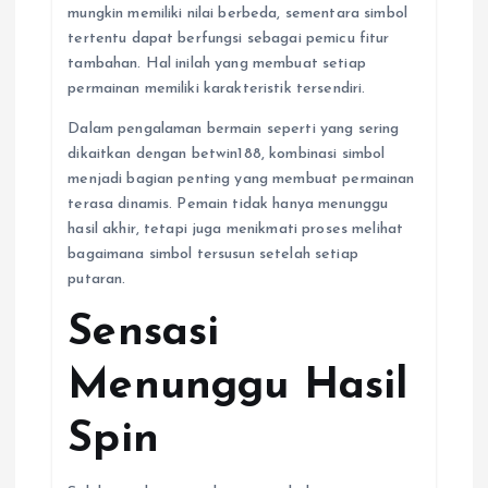
mungkin memiliki nilai berbeda, sementara simbol
tertentu dapat berfungsi sebagai pemicu fitur
tambahan. Hal inilah yang membuat setiap
permainan memiliki karakteristik tersendiri.
Dalam pengalaman bermain seperti yang sering
dikaitkan dengan betwin188, kombinasi simbol
menjadi bagian penting yang membuat permainan
terasa dinamis. Pemain tidak hanya menunggu
hasil akhir, tetapi juga menikmati proses melihat
bagaimana simbol tersusun setelah setiap
putaran.
Sensasi
Menunggu Hasil
Spin