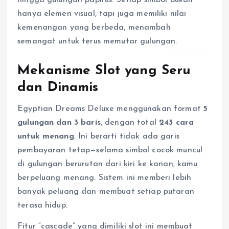
hanya elemen visual, tapi juga memiliki nilai
kemenangan yang berbeda, menambah
semangat untuk terus memutar gulungan.
Mekanisme Slot yang Seru
dan Dinamis
Egyptian Dreams Deluxe menggunakan format
5
gulungan dan 3 baris
, dengan total
243 cara
untuk menang
. Ini berarti tidak ada garis
pembayaran tetap—selama simbol cocok muncul
di gulungan berurutan dari kiri ke kanan, kamu
berpeluang menang. Sistem ini memberi lebih
banyak peluang dan membuat setiap putaran
terasa hidup.
Fitur “cascade” yang dimiliki slot ini membuat