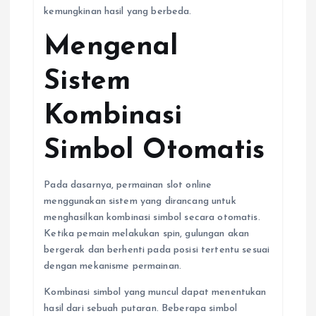
kemungkinan hasil yang berbeda.
Mengenal
Sistem
Kombinasi
Simbol Otomatis
Pada dasarnya, permainan slot online
menggunakan sistem yang dirancang untuk
menghasilkan kombinasi simbol secara otomatis.
Ketika pemain melakukan spin, gulungan akan
bergerak dan berhenti pada posisi tertentu sesuai
dengan mekanisme permainan.
Kombinasi simbol yang muncul dapat menentukan
hasil dari sebuah putaran. Beberapa simbol