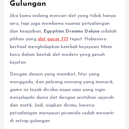
Gulungan
Jika kamu sedang mencari slot yang tidak hanya
seru, tapi juga membawa nuansa petualangan
dan keajaiban,
Egyptian Dreams Deluxe
adalah
pilihan yang
slot gacor 777
tepat. Habanero
berhasil menghidupkan kembali kejayaan Mesir
kuno dalam bentuk slot modern yang penuh
kejutan.
Dengan desain yang memikat, fitur yang
menggoda, dan peluang menang yang menarik,
game ini layak dicoba siapa saja yang ingin
menjelajahi dunia slot dengan sentuhan sejarah
dan mistik. Jadi, siapkan dirimu, karena
petualangan menyusuri piramida sudah menanti
di setiap gulungan.