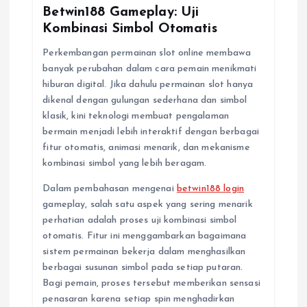
Betwin188 Gameplay: Uji
Kombinasi Simbol Otomatis
Perkembangan permainan slot online membawa
banyak perubahan dalam cara pemain menikmati
hiburan digital. Jika dahulu permainan slot hanya
dikenal dengan gulungan sederhana dan simbol
klasik, kini teknologi membuat pengalaman
bermain menjadi lebih interaktif dengan berbagai
fitur otomatis, animasi menarik, dan mekanisme
kombinasi simbol yang lebih beragam.
Dalam pembahasan mengenai
betwin188 login
gameplay, salah satu aspek yang sering menarik
perhatian adalah proses uji kombinasi simbol
otomatis. Fitur ini menggambarkan bagaimana
sistem permainan bekerja dalam menghasilkan
berbagai susunan simbol pada setiap putaran.
Bagi pemain, proses tersebut memberikan sensasi
penasaran karena setiap spin menghadirkan