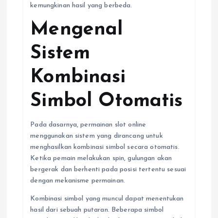
kemungkinan hasil yang berbeda.
Mengenal
Sistem
Kombinasi
Simbol Otomatis
Pada dasarnya, permainan slot online
menggunakan sistem yang dirancang untuk
menghasilkan kombinasi simbol secara otomatis.
Ketika pemain melakukan spin, gulungan akan
bergerak dan berhenti pada posisi tertentu sesuai
dengan mekanisme permainan.
Kombinasi simbol yang muncul dapat menentukan
hasil dari sebuah putaran. Beberapa simbol