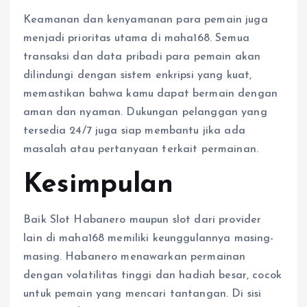
Keamanan dan kenyamanan para pemain juga
menjadi prioritas utama di maha168. Semua
transaksi dan data pribadi para pemain akan
dilindungi dengan sistem enkripsi yang kuat,
memastikan bahwa kamu dapat bermain dengan
aman dan nyaman. Dukungan pelanggan yang
tersedia 24/7 juga siap membantu jika ada
masalah atau pertanyaan terkait permainan.
Kesimpulan
Baik Slot Habanero maupun slot dari provider
lain di maha168 memiliki keunggulannya masing-
masing. Habanero menawarkan permainan
dengan volatilitas tinggi dan hadiah besar, cocok
untuk pemain yang mencari tantangan. Di sisi