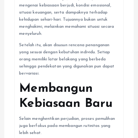
mengenai kebiasaan berjudi, kondisi emosional,
situasi keuangan, serta dampaknya terhadap
kehidupan sehari-hari. Tujuannya bukan untuk
menghakimi, melainkan memahami situasi secara
menyeluruh.
Setelah itu, akan disusun rencana penanganan
yang sesuai dengan kebutuhan individu. Setiap
orang memiliki latar belakang yang berbeda
sehingga pendekatan yang digunakan pun dapat
bervariasi.
Membangun
Kebiasaan Baru
Selain menghentikan perjudian, proses pemulihan
juga berfokus pada membangun rutinitas yang
lebih sehat.