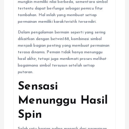
mungkin memiliki nilai berbeda, sementara simbol
tertentu dapat berfungsi sebagai pemicu fitur
tambahan. Hal inilah yang membuat setiap
permainan memiliki karakteristik tersendiri.
Dalam pengalaman bermain seperti yang sering
dikaitkan dengan betwin188, kombinasi simbol
menjadi bagian penting yang membuat permainan
terasa dinamis. Pemain tidak hanya menunggu
hasil akhir, tetapi juga menikmati proses melihat
bagaimana simbol tersusun setelah setiap
putaran.
Sensasi
Menunggu Hasil
Spin
Salah satu bagian paling menarik dari permainan