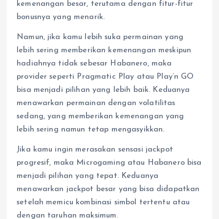
kemenangan besar, terutama dengan fitur-fitur
bonusnya yang menarik.
Namun, jika kamu lebih suka permainan yang
lebih sering memberikan kemenangan meskipun
hadiahnya tidak sebesar Habanero, maka
provider seperti Pragmatic Play atau Play’n GO
bisa menjadi pilihan yang lebih baik. Keduanya
menawarkan permainan dengan volatilitas
sedang, yang memberikan kemenangan yang
lebih sering namun tetap mengasyikkan.
Jika kamu ingin merasakan sensasi jackpot
progresif, maka Microgaming atau Habanero bisa
menjadi pilihan yang tepat. Keduanya
menawarkan jackpot besar yang bisa didapatkan
setelah memicu kombinasi simbol tertentu atau
dengan taruhan maksimum.