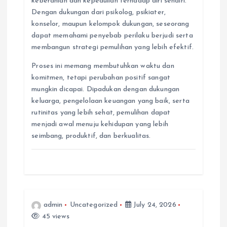
keberanian dan kepedulian terhadap diri sendiri.
Dengan dukungan dari psikolog, psikiater,
konselor, maupun kelompok dukungan, seseorang
dapat memahami penyebab perilaku berjudi serta
membangun strategi pemulihan yang lebih efektif.
Proses ini memang membutuhkan waktu dan
komitmen, tetapi perubahan positif sangat
mungkin dicapai. Dipadukan dengan dukungan
keluarga, pengelolaan keuangan yang baik, serta
rutinitas yang lebih sehat, pemulihan dapat
menjadi awal menuju kehidupan yang lebih
seimbang, produktif, dan berkualitas.
admin
Uncategorized
July 24, 2026
45 views