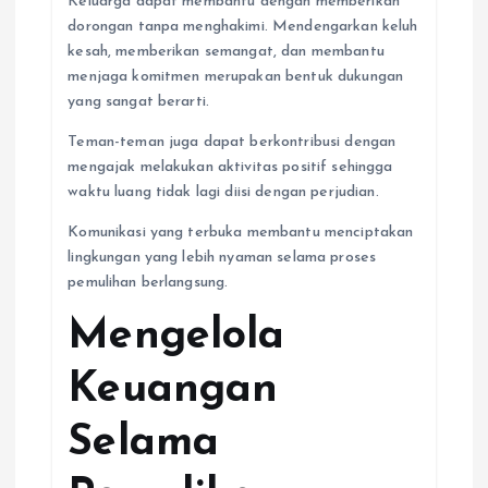
Keluarga dapat membantu dengan memberikan
dorongan tanpa menghakimi. Mendengarkan keluh
kesah, memberikan semangat, dan membantu
menjaga komitmen merupakan bentuk dukungan
yang sangat berarti.
Teman-teman juga dapat berkontribusi dengan
mengajak melakukan aktivitas positif sehingga
waktu luang tidak lagi diisi dengan perjudian.
Komunikasi yang terbuka membantu menciptakan
lingkungan yang lebih nyaman selama proses
pemulihan berlangsung.
Mengelola
Keuangan
Selama