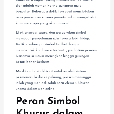
slot adalah momen ketika gulungan mulai
berputar. Beberapa detik tersebut menciptakan
rasa penasaran karena pemain belum mengetahui
kombinasi apa yang akan muncul.
Efek animasi, suara, dan pergerakan simbol
membuat pengalaman spin terasa lebih hidup.
Ketika beberapa simbol terlihat hampir
membentuk kombinasi tertentu, perhatian pemain
biasanya semakin meningkat hingga gulungan
benar-benar berhenti.
Meskipun hasil akhir ditentukan oleh sistem
permainan berbasis peluang, proses menunggu
inilah yang menjadi salah satu elemen hiburan
utama dalam slot online.
Peran Simbol