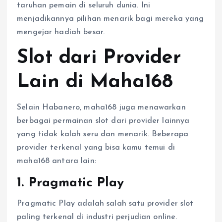
taruhan pemain di seluruh dunia. Ini
menjadikannya pilihan menarik bagi mereka yang
mengejar hadiah besar.
Slot dari Provider
Lain di Maha168
Selain Habanero, maha168 juga menawarkan
berbagai permainan slot dari provider lainnya
yang tidak kalah seru dan menarik. Beberapa
provider terkenal yang bisa kamu temui di
maha168 antara lain:
1. Pragmatic Play
Pragmatic Play adalah salah satu provider slot
paling terkenal di industri perjudian online.