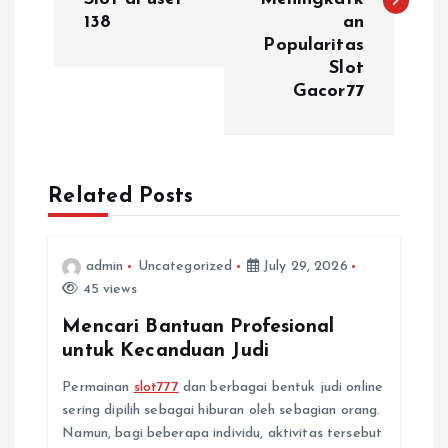
138
an
t
Popularitas
Slot
n
Gacor77
a
v
Related Posts
i
admin
Uncategorized
July 29, 2026
g
45 views
a
Mencari Bantuan Profesional
untuk Kecanduan Judi
t
Permainan
slot777
dan berbagai bentuk judi online
sering dipilih sebagai hiburan oleh sebagian orang.
i
Namun, bagi beberapa individu, aktivitas tersebut