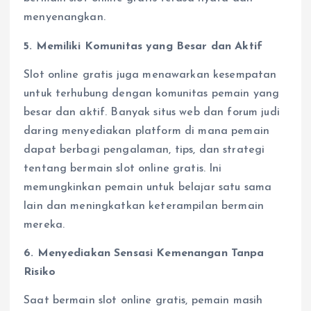
menyenangkan.
5. Memiliki Komunitas yang Besar dan Aktif
Slot online gratis juga menawarkan kesempatan
untuk terhubung dengan komunitas pemain yang
besar dan aktif. Banyak situs web dan forum judi
daring menyediakan platform di mana pemain
dapat berbagi pengalaman, tips, dan strategi
tentang bermain slot online gratis. Ini
memungkinkan pemain untuk belajar satu sama
lain dan meningkatkan keterampilan bermain
mereka.
6. Menyediakan Sensasi Kemenangan Tanpa
Risiko
Saat bermain slot online gratis, pemain masih