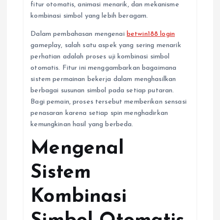
fitur otomatis, animasi menarik, dan mekanisme
kombinasi simbol yang lebih beragam.
Dalam pembahasan mengenai
betwin188 login
gameplay, salah satu aspek yang sering menarik
perhatian adalah proses uji kombinasi simbol
otomatis. Fitur ini menggambarkan bagaimana
sistem permainan bekerja dalam menghasilkan
berbagai susunan simbol pada setiap putaran.
Bagi pemain, proses tersebut memberikan sensasi
penasaran karena setiap spin menghadirkan
kemungkinan hasil yang berbeda.
Mengenal
Sistem
Kombinasi