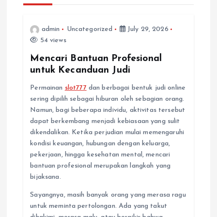
v
i
admin
Uncategorized
July 29, 2026
54 views
g
Mencari Bantuan Profesional
untuk Kecanduan Judi
a
Permainan
slot777
dan berbagai bentuk judi online
sering dipilih sebagai hiburan oleh sebagian orang.
t
Namun, bagi beberapa individu, aktivitas tersebut
dapat berkembang menjadi kebiasaan yang sulit
i
dikendalikan. Ketika perjudian mulai memengaruhi
kondisi keuangan, hubungan dengan keluarga,
o
pekerjaan, hingga kesehatan mental, mencari
bantuan profesional merupakan langkah yang
n
bijaksana.
Sayangnya, masih banyak orang yang merasa ragu
untuk meminta pertolongan. Ada yang takut