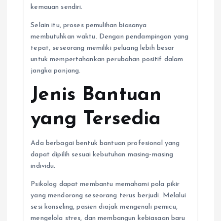
kemauan sendiri.
Selain itu, proses pemulihan biasanya
membutuhkan waktu. Dengan pendampingan yang
tepat, seseorang memiliki peluang lebih besar
untuk mempertahankan perubahan positif dalam
jangka panjang.
Jenis Bantuan
yang Tersedia
Ada berbagai bentuk bantuan profesional yang
dapat dipilih sesuai kebutuhan masing-masing
individu.
Psikolog dapat membantu memahami pola pikir
yang mendorong seseorang terus berjudi. Melalui
sesi konseling, pasien diajak mengenali pemicu,
mengelola stres, dan membangun kebiasaan baru