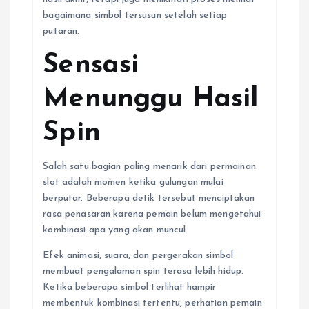
bagaimana simbol tersusun setelah setiap
putaran.
Sensasi
Menunggu Hasil
Spin
Salah satu bagian paling menarik dari permainan
slot adalah momen ketika gulungan mulai
berputar. Beberapa detik tersebut menciptakan
rasa penasaran karena pemain belum mengetahui
kombinasi apa yang akan muncul.
Efek animasi, suara, dan pergerakan simbol
membuat pengalaman spin terasa lebih hidup.
Ketika beberapa simbol terlihat hampir
membentuk kombinasi tertentu, perhatian pemain