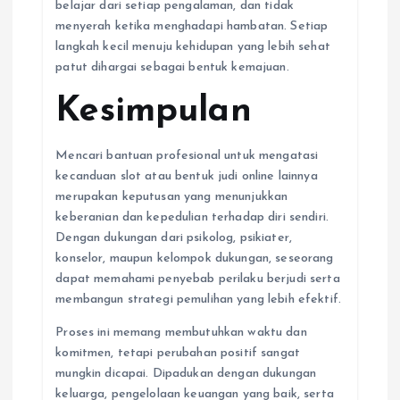
belajar dari setiap pengalaman, dan tidak
menyerah ketika menghadapi hambatan. Setiap
langkah kecil menuju kehidupan yang lebih sehat
patut dihargai sebagai bentuk kemajuan.
Kesimpulan
Mencari bantuan profesional untuk mengatasi
kecanduan slot atau bentuk judi online lainnya
merupakan keputusan yang menunjukkan
keberanian dan kepedulian terhadap diri sendiri.
Dengan dukungan dari psikolog, psikiater,
konselor, maupun kelompok dukungan, seseorang
dapat memahami penyebab perilaku berjudi serta
membangun strategi pemulihan yang lebih efektif.
Proses ini memang membutuhkan waktu dan
komitmen, tetapi perubahan positif sangat
mungkin dicapai. Dipadukan dengan dukungan
keluarga, pengelolaan keuangan yang baik, serta