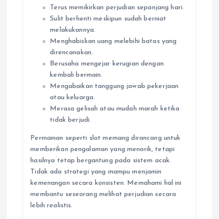
Terus memikirkan perjudian sepanjang hari.
Sulit berhenti meskipun sudah berniat
melakukannya.
Menghabiskan uang melebihi batas yang
direncanakan.
Berusaha mengejar kerugian dengan
kembali bermain.
Mengabaikan tanggung jawab pekerjaan
atau keluarga.
Merasa gelisah atau mudah marah ketika
tidak berjudi.
Permainan seperti slot memang dirancang untuk
memberikan pengalaman yang menarik, tetapi
hasilnya tetap bergantung pada sistem acak.
Tidak ada strategi yang mampu menjamin
kemenangan secara konsisten. Memahami hal ini
membantu seseorang melihat perjudian secara
lebih realistis.