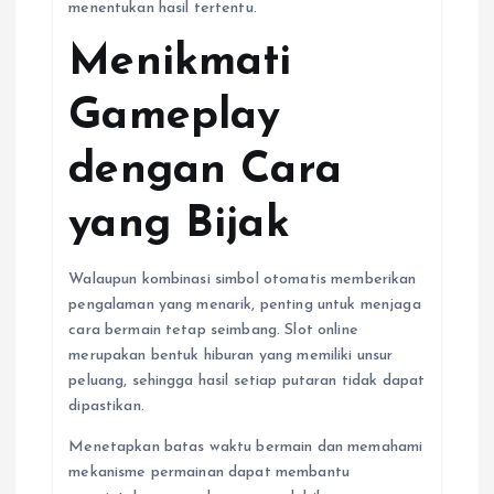
menentukan hasil tertentu.
Menikmati
Gameplay
dengan Cara
yang Bijak
Walaupun kombinasi simbol otomatis memberikan
pengalaman yang menarik, penting untuk menjaga
cara bermain tetap seimbang. Slot online
merupakan bentuk hiburan yang memiliki unsur
peluang, sehingga hasil setiap putaran tidak dapat
dipastikan.
Menetapkan batas waktu bermain dan memahami
mekanisme permainan dapat membantu