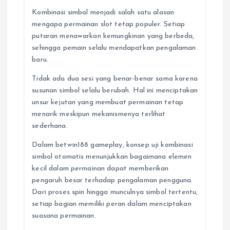
Kombinasi simbol menjadi salah satu alasan
mengapa permainan slot tetap populer. Setiap
putaran menawarkan kemungkinan yang berbeda,
sehingga pemain selalu mendapatkan pengalaman
baru.
Tidak ada dua sesi yang benar-benar sama karena
susunan simbol selalu berubah. Hal ini menciptakan
unsur kejutan yang membuat permainan tetap
menarik meskipun mekanismenya terlihat
sederhana.
Dalam betwin188 gameplay, konsep uji kombinasi
simbol otomatis menunjukkan bagaimana elemen
kecil dalam permainan dapat memberikan
pengaruh besar terhadap pengalaman pengguna.
Dari proses spin hingga munculnya simbol tertentu,
setiap bagian memiliki peran dalam menciptakan
suasana permainan.