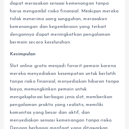
dapat merasakan sensasi kemenangan tanpa
harus mengambil risiko finansial. Meskipun mereka
tidak menerima uang sungguhan, merasakan
kemenangan dan kegembiraan yang terkait
dengannya dapat meningkatkan pengalaman
bermain secara keseluruhan.
Kesimpulan
Slot online gratis menjadi favorit pemain karena
mereka menyediakan kesempatan untuk berlatih
tanpa risiko finansial, menyediakan hiburan tanpa
biaya, memungkinkan pemain untuk
mengeksplorasi berbagai jenis slot, memberikan
pengalaman praktis yang realistis, memiliki
komunitas yang besar dan aktif, dan
menyediakan sensasi kemenangan tanpa risiko.
Dengan berbagai manfaat yang ditawarkan,