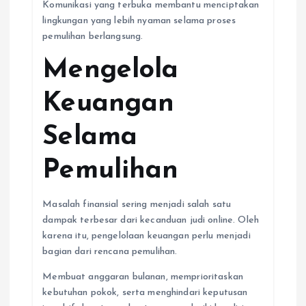
Komunikasi yang terbuka membantu menciptakan
lingkungan yang lebih nyaman selama proses
pemulihan berlangsung.
Mengelola
Keuangan
Selama
Pemulihan
Masalah finansial sering menjadi salah satu
dampak terbesar dari kecanduan judi online. Oleh
karena itu, pengelolaan keuangan perlu menjadi
bagian dari rencana pemulihan.
Membuat anggaran bulanan, memprioritaskan
kebutuhan pokok, serta menghindari keputusan