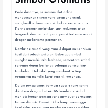
Simbol Otomatis
Pada dasarnya, permainan slot online
menggunakan sistem yang dirancang untuk
menghasilkan kombinasi simbol secara otomatis.
Ketika pemain melakukan spin, gulungan akan
bergerak dan berhenti pada posisi tertentu sesuai
dengan mekanisme permainan.
Kombinasi simbol yang muncul dapat menentukan
hasil dari sebuah putaran. Beberapa simbol
mungkin memiliki nilai berbeda, sementara simbol
tertentu dapat berfungsi sebagai pemicu fitur
tambahan. Hal inilah yang membuat setiap
permainan memiliki karakteristik tersendiri.
Dalam pengalaman bermain seperti yang sering
dikaitkan dengan betwin188, kombinasi simbol
menjadi bagian penting yang membuat permainan
terasa dinamis. Pemain tidak hanya menunggu
hasil akhir, tetapi juga menikmati proses melihat