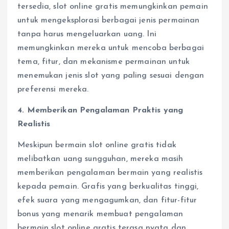
tersedia, slot online gratis memungkinkan pemain
untuk mengeksplorasi berbagai jenis permainan
tanpa harus mengeluarkan uang. Ini
memungkinkan mereka untuk mencoba berbagai
tema, fitur, dan mekanisme permainan untuk
menemukan jenis slot yang paling sesuai dengan
preferensi mereka.
4. Memberikan Pengalaman Praktis yang
Realistis
Meskipun bermain slot online gratis tidak
melibatkan uang sungguhan, mereka masih
memberikan pengalaman bermain yang realistis
kepada pemain. Grafis yang berkualitas tinggi,
efek suara yang mengagumkan, dan fitur-fitur
bonus yang menarik membuat pengalaman
bermain slot online gratis terasa nyata dan