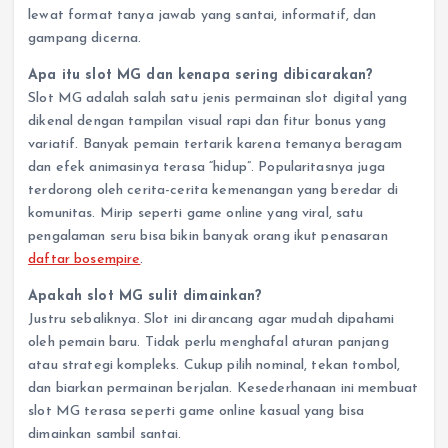
lewat format tanya jawab yang santai, informatif, dan
gampang dicerna.
Apa itu slot MG dan kenapa sering dibicarakan?
Slot MG adalah salah satu jenis permainan slot digital yang
dikenal dengan tampilan visual rapi dan fitur bonus yang
variatif. Banyak pemain tertarik karena temanya beragam
dan efek animasinya terasa “hidup”. Popularitasnya juga
terdorong oleh cerita-cerita kemenangan yang beredar di
komunitas. Mirip seperti game online yang viral, satu
pengalaman seru bisa bikin banyak orang ikut penasaran
daftar bosempire
.
Apakah slot MG sulit dimainkan?
Justru sebaliknya. Slot ini dirancang agar mudah dipahami
oleh pemain baru. Tidak perlu menghafal aturan panjang
atau strategi kompleks. Cukup pilih nominal, tekan tombol,
dan biarkan permainan berjalan. Kesederhanaan ini membuat
slot MG terasa seperti game online kasual yang bisa
dimainkan sambil santai.