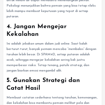
untuk minum air dapat membantu menenangkan pikiran.
Psikologi menunjukkan bahwa pemain yang bisa tetap rileks
lebih mampu membuat keputusan yang tepat di setiap
putaran.
4. Jangan Mengejar
Kekalahan
Ini adalah jebakan umum dalam judi online. Saat kalah
berturut-turut, banyak pemain mencoba “membalas” dengan
taruhan lebih besar. Di SPAM4D, setiap putaran adalah
acak, sehingga mengejar kekalahan sering kali justru
memperbesar risiko. Tetap tenang, patuhi strategi, dan
jangan biarkan emosi mengambil alih.
5. Gunakan Strategi dan
Catat Hasil
Membuat catatan sederhana tentang taruhan, kemenangan,
dan kekalahan bisa membantu pemain melihat pola dan