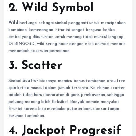
2. Wild Symbol
Wild
berfungsi sebagai simbol pengganti untuk menciptakan
kombinasi kemenangan. Fitur ini sangat berguna ketika
simbol yang dibutuhkan untuk menang tidak muncul lengkap.
Di BINGO4D, wild sering hadir dengan efek animasi menarik,
menambah keseruan permainan.
3. Scatter
Simbol
Scatter
biasanya memicu bonus tambahan atau free
spin ketika muncul dalam jumlah tertentu. Kelebihan scatter
adalah tidak harus berurutan di garis pembayaran, sehingga
peluang menang lebih fleksibel. Banyak pemain menyukai
fitur ini karena bisa membuka putaran bonus besar tanpa
taruhan tambahan.
4. Jackpot Progresif