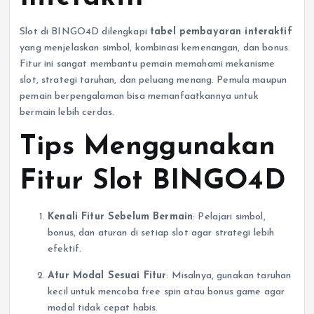
Slot di BINGO4D dilengkapi
tabel pembayaran interaktif
yang menjelaskan simbol, kombinasi kemenangan, dan bonus.
Fitur ini sangat membantu pemain memahami mekanisme
slot, strategi taruhan, dan peluang menang. Pemula maupun
pemain berpengalaman bisa memanfaatkannya untuk
bermain lebih cerdas.
Tips Menggunakan
Fitur Slot BINGO4D
Kenali Fitur Sebelum Bermain
: Pelajari simbol,
bonus, dan aturan di setiap slot agar strategi lebih
efektif.
Atur Modal Sesuai Fitur
: Misalnya, gunakan taruhan
kecil untuk mencoba free spin atau bonus game agar
modal tidak cepat habis.