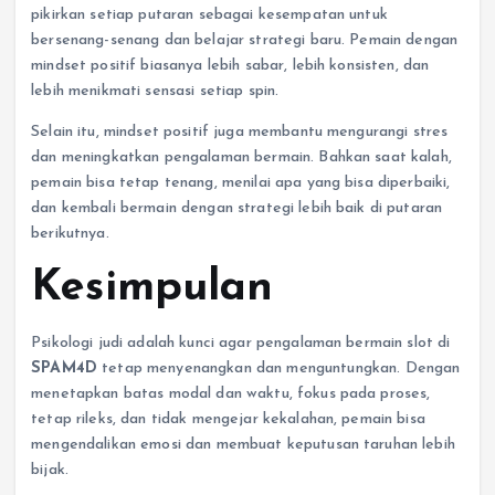
pikirkan setiap putaran sebagai kesempatan untuk
bersenang-senang dan belajar strategi baru. Pemain dengan
mindset positif biasanya lebih sabar, lebih konsisten, dan
lebih menikmati sensasi setiap spin.
Selain itu, mindset positif juga membantu mengurangi stres
dan meningkatkan pengalaman bermain. Bahkan saat kalah,
pemain bisa tetap tenang, menilai apa yang bisa diperbaiki,
dan kembali bermain dengan strategi lebih baik di putaran
berikutnya.
Kesimpulan
Psikologi judi adalah kunci agar pengalaman bermain slot di
SPAM4D
tetap menyenangkan dan menguntungkan. Dengan
menetapkan batas modal dan waktu, fokus pada proses,
tetap rileks, dan tidak mengejar kekalahan, pemain bisa
mengendalikan emosi dan membuat keputusan taruhan lebih
bijak.