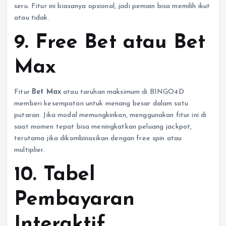
seru. Fitur ini biasanya opsional, jadi pemain bisa memilih ikut
atau tidak.
9. Free Bet atau Bet
Max
Fitur
Bet Max
atau taruhan maksimum di BINGO4D
memberi kesempatan untuk menang besar dalam satu
putaran. Jika modal memungkinkan, menggunakan fitur ini di
saat momen tepat bisa meningkatkan peluang jackpot,
terutama jika dikombinasikan dengan free spin atau
multiplier.
10. Tabel
Pembayaran
Interaktif