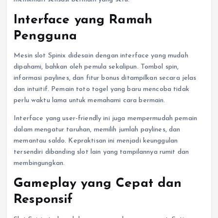
Interface yang Ramah
Pengguna
Mesin slot Spinix didesain dengan interface yang mudah
dipahami, bahkan oleh pemula sekalipun. Tombol spin,
informasi paylines, dan fitur bonus ditampilkan secara jelas
dan intuitif. Pemain toto togel yang baru mencoba tidak
perlu waktu lama untuk memahami cara bermain.
Interface yang user-friendly ini juga mempermudah pemain
dalam mengatur taruhan, memilih jumlah paylines, dan
memantau saldo. Kepraktisan ini menjadi keunggulan
tersendiri dibanding slot lain yang tampilannya rumit dan
membingungkan.
Gameplay yang Cepat dan
Responsif