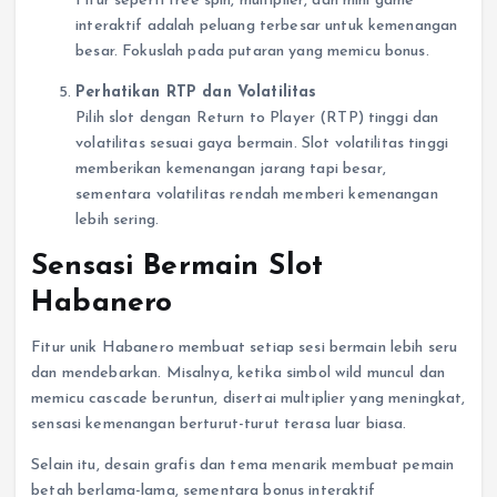
Fitur seperti free spin, multiplier, dan mini game
interaktif adalah peluang terbesar untuk kemenangan
besar. Fokuslah pada putaran yang memicu bonus.
Perhatikan RTP dan Volatilitas
Pilih slot dengan Return to Player (RTP) tinggi dan
volatilitas sesuai gaya bermain. Slot volatilitas tinggi
memberikan kemenangan jarang tapi besar,
sementara volatilitas rendah memberi kemenangan
lebih sering.
Sensasi Bermain Slot
Habanero
Fitur unik Habanero membuat setiap sesi bermain lebih seru
dan mendebarkan. Misalnya, ketika simbol wild muncul dan
memicu cascade beruntun, disertai multiplier yang meningkat,
sensasi kemenangan berturut-turut terasa luar biasa.
Selain itu, desain grafis dan tema menarik membuat pemain
betah berlama-lama, sementara bonus interaktif