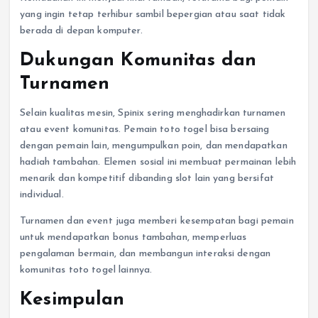
yang ingin tetap terhibur sambil bepergian atau saat tidak
berada di depan komputer.
Dukungan Komunitas dan
Turnamen
Selain kualitas mesin, Spinix sering menghadirkan turnamen
atau event komunitas. Pemain toto togel bisa bersaing
dengan pemain lain, mengumpulkan poin, dan mendapatkan
hadiah tambahan. Elemen sosial ini membuat permainan lebih
menarik dan kompetitif dibanding slot lain yang bersifat
individual.
Turnamen dan event juga memberi kesempatan bagi pemain
untuk mendapatkan bonus tambahan, memperluas
pengalaman bermain, dan membangun interaksi dengan
komunitas toto togel lainnya.
Kesimpulan