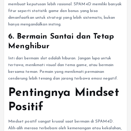
membuat keputusan lebih rasional. SPAM4D memiliki banyak
fitur seperti statistik game dan bonus yang bisa
dimanfaatkan untuk strategi yang lebih sistematis, bukan
hanya mengandalkan insting.
6. Bermain Santai dan Tetap
Menghibur
Inti dari bermain slot adalah hiburan. Jangan lupa untuk
tertawa, menikmati visual dan tema game, atau bermain
bersama teman. Pemain yang menikmati permainan
cenderung lebih tenang dan jarang terbawa emosi negatif.
Pentingnya Mindset
Positif
Mindset positif sangat krusial saat bermain di SPAM4D.
Alih-alih merasa terbebani oleh kemenangan atau kekalahan,