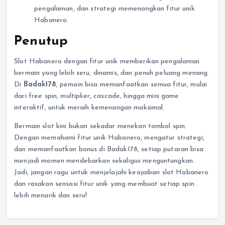
pengalaman, dan strategi memenangkan fitur unik
Habanero.
Penutup
Slot Habanero dengan fitur unik memberikan pengalaman
bermain yang lebih seru, dinamis, dan penuh peluang menang.
Di
Badak178
, pemain bisa memanfaatkan semua fitur, mulai
dari free spin, multiplier, cascade, hingga mini game
interaktif, untuk meraih kemenangan maksimal.
Bermain slot kini bukan sekadar menekan tombol spin.
Dengan memahami fitur unik Habanero, mengatur strategi,
dan memanfaatkan bonus di Badak178, setiap putaran bisa
menjadi momen mendebarkan sekaligus menguntungkan.
Jadi, jangan ragu untuk menjelajahi keajaiban slot Habanero
dan rasakan sensasi fitur unik yang membuat setiap spin
lebih menarik dan seru!