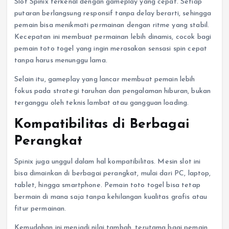
Slot Spinix terkenal dengan gameplay yang cepat. Setiap
putaran berlangsung responsif tanpa delay berarti, sehingga
pemain bisa menikmati permainan dengan ritme yang stabil.
Kecepatan ini membuat permainan lebih dinamis, cocok bagi
pemain toto togel yang ingin merasakan sensasi spin cepat
tanpa harus menunggu lama.
Selain itu, gameplay yang lancar membuat pemain lebih
fokus pada strategi taruhan dan pengalaman hiburan, bukan
terganggu oleh teknis lambat atau gangguan loading.
Kompatibilitas di Berbagai
Perangkat
Spinix juga unggul dalam hal kompatibilitas. Mesin slot ini
bisa dimainkan di berbagai perangkat, mulai dari PC, laptop,
tablet, hingga smartphone. Pemain toto togel bisa tetap
bermain di mana saja tanpa kehilangan kualitas grafis atau
fitur permainan.
Kemudahan ini menjadi nilai tambah, terutama bagi pemain