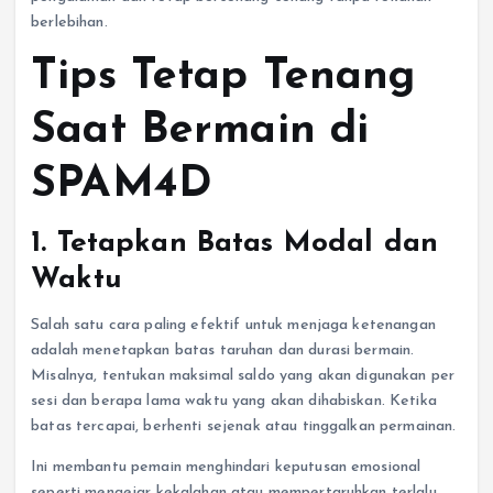
berlebihan.
Tips Tetap Tenang
Saat Bermain di
SPAM4D
1. Tetapkan Batas Modal dan
Waktu
Salah satu cara paling efektif untuk menjaga ketenangan
adalah menetapkan batas taruhan dan durasi bermain.
Misalnya, tentukan maksimal saldo yang akan digunakan per
sesi dan berapa lama waktu yang akan dihabiskan. Ketika
batas tercapai, berhenti sejenak atau tinggalkan permainan.
Ini membantu pemain menghindari keputusan emosional
seperti mengejar kekalahan atau mempertaruhkan terlalu