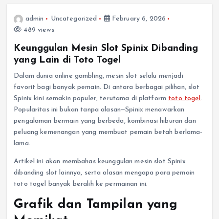
admin
Uncategorized
February 6, 2026
489 views
Keunggulan Mesin Slot Spinix Dibanding
yang Lain di Toto Togel
Dalam dunia online gambling, mesin slot selalu menjadi
favorit bagi banyak pemain. Di antara berbagai pilihan, slot
Spinix kini semakin populer, terutama di platform
toto togel
.
Popularitas ini bukan tanpa alasan—Spinix menawarkan
pengalaman bermain yang berbeda, kombinasi hiburan dan
peluang kemenangan yang membuat pemain betah berlama-
lama.
Artikel ini akan membahas keunggulan mesin slot Spinix
dibanding slot lainnya, serta alasan mengapa para pemain
toto togel banyak beralih ke permainan ini.
Grafik dan Tampilan yang