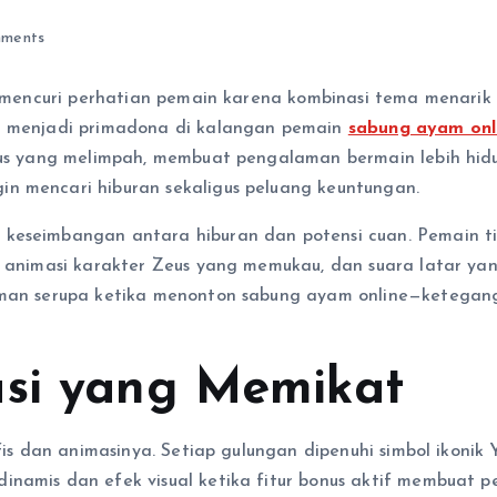
ments
sil mencuri perhatian pemain karena kombinasi tema menari
ni menjadi primadona di kalangan pemain
sabung ayam onl
onus yang melimpah, membuat pengalaman bermain lebih hid
in mencari hiburan sekaligus peluang keuntungan.
 keseimbangan antara hiburan dan potensi cuan. Pemain t
s, animasi karakter Zeus yang memukau, dan suara latar ya
laman serupa ketika menonton sabung ayam online—ketegang
asi yang Memikat
fis dan animasinya. Setiap gulungan dipenuhi simbol ikonik Y
inamis dan efek visual ketika fitur bonus aktif membuat p