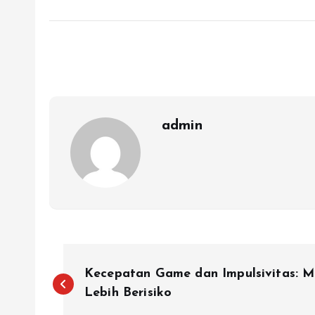
admin
P
Kecepatan Game dan Impulsivitas: 
o
Lebih Berisiko