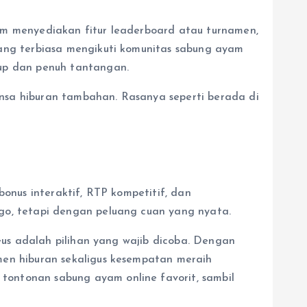
rm menyediakan fitur leaderboard atau turnamen,
yang terbiasa mengikuti komunitas sabung ayam
dup dan penuh tantangan.
nsa hiburan tambahan. Rasanya seperti berada di
onus interaktif, RTP kompetitif, dan
go, tetapi dengan peluang cuan yang nyata.
Zeus adalah pilihan yang wajib dicoba. Dengan
men hiburan sekaligus kesempatan meraih
ontonan sabung ayam online favorit, sambil