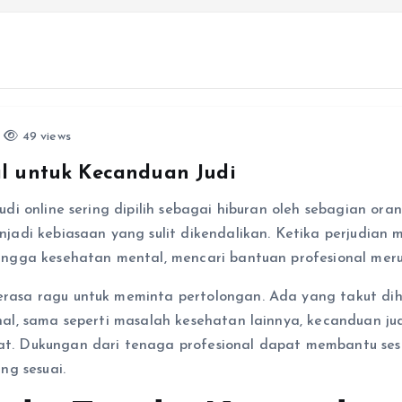
49 views
l untuk Kecanduan Judi
di online sering dipilih sebagai hiburan oleh sebagian ora
jadi kebiasaan yang sulit dikendalikan. Ketika perjudian 
ingga kesehatan mental, mencari bantuan profesional mer
asa ragu untuk meminta pertolongan. Ada yang takut diha
hal, sama seperti masalah kesehatan lainnya, kecanduan j
at. Dukungan dari tenaga profesional dapat membantu s
ng sesuai.