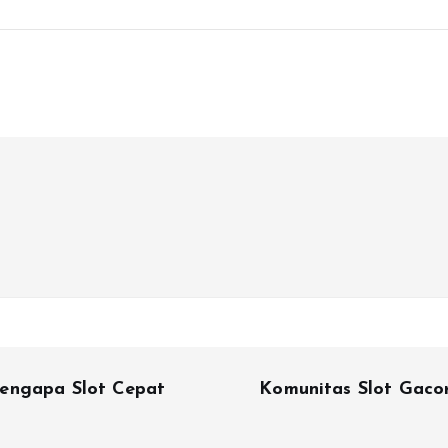
Mengapa Slot Cepat
Komunitas Slot Gacor