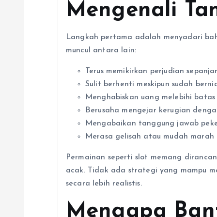
Mengenali Ta
t
Langkah pertama adalah menyadari bahw
i
muncul antara lain:
o
Terus memikirkan perjudian sepanjan
Sulit berhenti meskipun sudah bern
n
Menghabiskan uang melebihi batas
Berusaha mengejar kerugian denga
Mengabaikan tanggung jawab peker
Merasa gelisah atau mudah marah ke
Permainan seperti slot memang dirancan
acak. Tidak ada strategi yang mampu m
secara lebih realistis.
Mengapa Bant