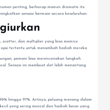
 momen penting, berharap momen dramatis itu
ngkatkan sensasi bermain secara keseluruhan.
giurkan
scatter, dan multiplier yang bisa memicu
h opsi tertentu untuk menambah hadiah mereka.
ulungan, pemain bisa merencanakan langkah
ul. Sensasi ini membuat slot lebih menantang
an 96% hingga 97%. Artinya, peluang menang dalam
kecil yang sering muncul dan hadiah besar yang