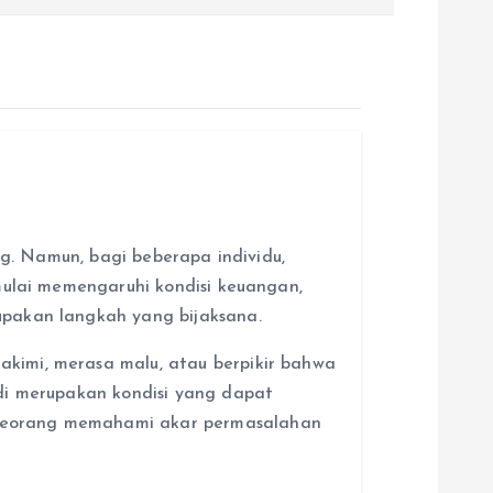
ng. Namun, bagi beberapa individu,
mulai memengaruhi kondisi keuangan,
upakan langkah yang bijaksana.
kimi, merasa malu, atau berpikir bahwa
udi merupakan kondisi yang dapat
eseorang memahami akar permasalahan