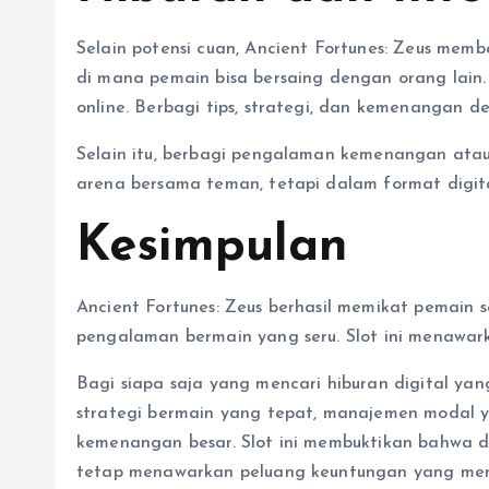
Selain potensi cuan, Ancient Fortunes: Zeus me
di mana pemain bisa bersaing dengan orang lain.
online. Berbagi tips, strategi, dan kemenangan
Selain itu, berbagi pengalaman kemenangan atau
arena bersama teman, tetapi dalam format digita
Kesimpulan
Ancient Fortunes: Zeus berhasil memikat pemain s
pengalaman bermain yang seru. Slot ini menawar
Bagi siapa saja yang mencari hiburan digital yan
strategi bermain yang tepat, manajemen modal y
kemenangan besar. Slot ini membuktikan bahwa d
tetap menawarkan peluang keuntungan yang men